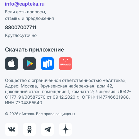
Лицензия
info@eapteka.ru
Блог
Программа СберСпасибо
Реклама на сайте
Если есть вопросы,
отзывы и предложения
Политика конфиденциальности
Ваши товары на ЕАПТЕКЕ
88007007711
Пользовательское соглашение
Сотрудничество для аптек
Круглосуточно
Политика рекомендаций
СМИ о нас
Скачать приложение
Этика и соответствие
Политика в отношении обработки персональных данных
Общество с ограниченной ответственностью «еАптека»;
Адрес: Москва, Фрунзенская набережная, дом 42,
цокольный этаж, помещение I, комната 2; Лицензия: Л042-
01177-91/00587270 от 09.12.2020 г.; ОГРН: 1147746631988,
ИНН 7704865540
© 2026 eАптека. Все права защищены