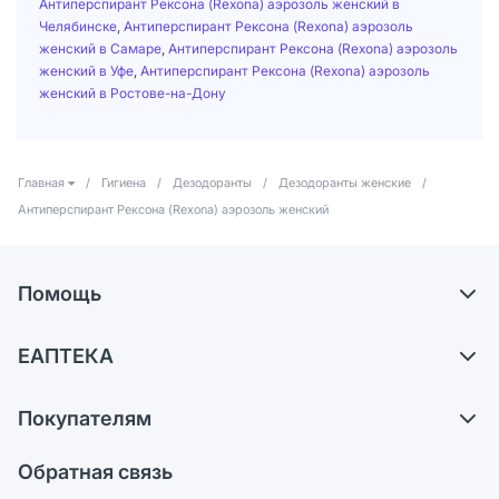
Антиперспирант Рексона (Rexona) аэрозоль женский в
Челябинске
,
Антиперспирант Рексона (Rexona) аэрозоль
женский в Самаре
,
Антиперспирант Рексона (Rexona) аэрозоль
женский в Уфе
,
Антиперспирант Рексона (Rexona) аэрозоль
женский в Ростове-на-Дону
Главная
/
Гигиена
/
Дезодоранты
/
Дезодоранты женские
/
Антиперспирант Рексона (Rexona) аэрозоль женский
Помощь
Доставка
ЕАПТЕКА
Самовывоз из аптек
О компании
Обмен и возврат
Покупателям
Карьера
Что с моим заказом?
Оплата
Поставщики
Обратная связь
Ответы на вопросы
Отзывы