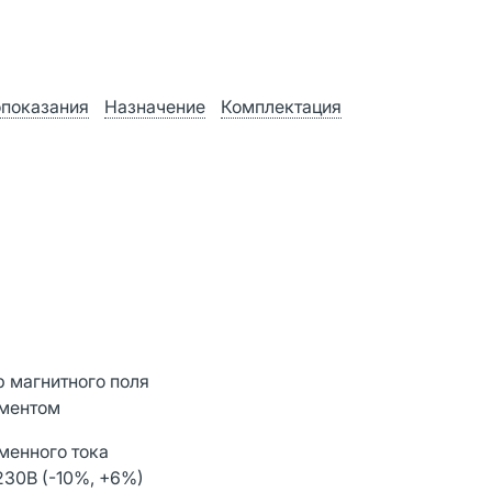
показания
Назначение
Комплектация
р магнитного поля
ементом
менного тока
230В (-10%, +6%)