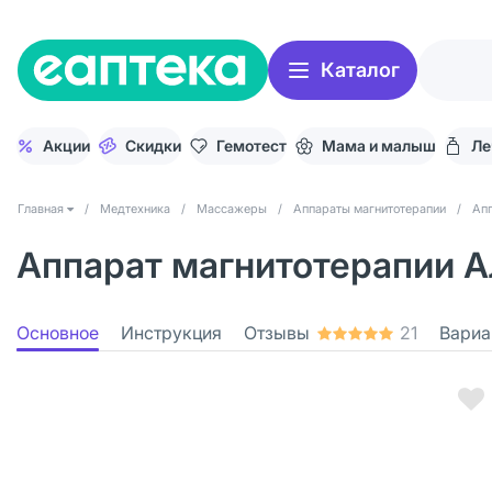
Каталог
Акции
Скидки
Гемотест
Мама и малыш
Ле
Главная
/
Медтехника
/
Массажеры
/
Аппараты магнитотерапии
/
Апп
Аппарат магнитотерапии А
Основное
Инструкция
Отзывы
21
Вариа