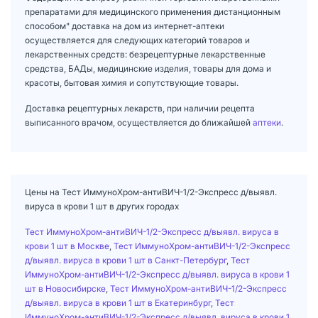
препаратами для медицинского применения дистанционным
способом" доставка на дом из интернет-аптеки
осуществляется для следующих категорий товаров и
лекарственных средств: безрецептурные лекарственные
средства, БАДы, медицинские изделия, товары для дома и
красоты, бытовая химия и сопутствующие товары.
Доставка рецептурных лекарств, при наличии рецепта
выписанного врачом, осуществляется до ближайшей
аптеки
.
Цены на Тест ИммуноХром-антиВИЧ-1/2-Экспресс д/выявл.
вируса в крови 1 шт в других городах
Тест ИммуноХром-антиВИЧ-1/2-Экспресс д/выявл. вируса в
крови 1 шт в Москве
,
Тест ИммуноХром-антиВИЧ-1/2-Экспресс
д/выявл. вируса в крови 1 шт в Санкт-Петербург
,
Тест
ИммуноХром-антиВИЧ-1/2-Экспресс д/выявл. вируса в крови 1
шт в Новосибирске
,
Тест ИммуноХром-антиВИЧ-1/2-Экспресс
д/выявл. вируса в крови 1 шт в Екатеринбург
,
Тест
ИммуноХром-антиВИЧ-1/2-Экспресс д/выявл. вируса в крови 1