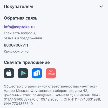
О компании
Обмен и возврат
Покупателям
Карьера
Что с моим заказом?
Оплата
Поставщики
Обратная связь
Ответы на вопросы
Отзывы
Лицензия
info@eapteka.ru
Блог
Программа СберСпасибо
Реклама на сайте
Если есть вопросы,
отзывы и предложения
Политика конфиденциальности
Ваши товары на ЕАПТЕКЕ
88007007711
Пользовательское соглашение
Сотрудничество для аптек
Круглосуточно
Политика рекомендаций
СМИ о нас
Скачать приложение
Этика и соответствие
Политика в отношении обработки персональных данных
Общество с ограниченной ответственностью «еАптека»;
Адрес: Москва, Фрунзенская набережная, дом 42,
цокольный этаж, помещение I, комната 2; Лицензия: Л042-
01177-91/00587270 от 09.12.2020 г.; ОГРН: 1147746631988,
ИНН 7704865540