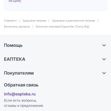
на-Дону
Главная
/
Здоровое питание
/
Здоровое и диетическое питание
/
Батончики, десерты
/
Батончик злаковый Корни биг (Corny Big)
Помощь
Доставка
ЕАПТЕКА
Самовывоз из аптек
О компании
Обмен и возврат
Покупателям
Карьера
Что с моим заказом?
Оплата
Поставщики
Обратная связь
Ответы на вопросы
Отзывы
Лицензия
info@eapteka.ru
Блог
Программа СберСпасибо
Реклама на сайте
Если есть вопросы,
отзывы и предложения
Политика конфиденциальности
Ваши товары на ЕАПТЕКЕ