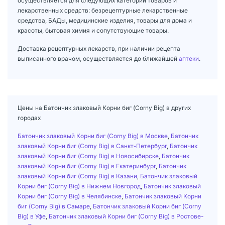
осуществляется для следующих категорий товаров и
лекарственных средств: безрецептурные лекарственные
средства, БАДы, медицинские изделия, товары для дома и
красоты, бытовая химия и сопутствующие товары.
Доставка рецептурных лекарств, при наличии рецепта
выписанного врачом, осуществляется до ближайшей
аптеки
.
Цены на Батончик злаковый Корни биг (Corny Big) в других
городах
Батончик злаковый Корни биг (Corny Big) в Москве
,
Батончик
злаковый Корни биг (Corny Big) в Санкт-Петербург
,
Батончик
злаковый Корни биг (Corny Big) в Новосибирске
,
Батончик
злаковый Корни биг (Corny Big) в Екатеринбург
,
Батончик
злаковый Корни биг (Corny Big) в Казани
,
Батончик злаковый
Корни биг (Corny Big) в Нижнем Новгород
,
Батончик злаковый
Корни биг (Corny Big) в Челябинске
,
Батончик злаковый Корни
биг (Corny Big) в Самаре
,
Батончик злаковый Корни биг (Corny
Big) в Уфе
,
Батончик злаковый Корни биг (Corny Big) в Ростове-