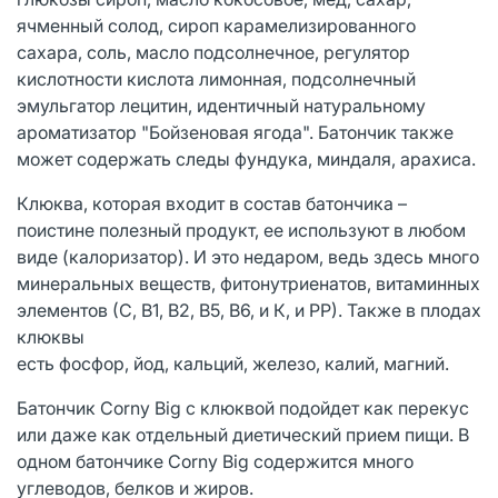
ячменный солод, сироп карамелизированного
сахара, соль, масло подсолнечное, регулятор
кислотности кислота лимонная, подсолнечный
эмульгатор лецитин, идентичный натуральному
ароматизатор "Бойзеновая ягода". Батончик также
может содержать следы фундука, миндаля, арахиса.
Клюква, которая входит в состав батончика –
поистине полезный продукт, ее используют в любом
виде (калоризатор). И это недаром, ведь здесь много
минеральных веществ, фитонутриенатов, витаминных
элементов (С, В1, В2, В5, В6, и К, и РР). Также в плодах
клюквы
есть фосфор, йод, кальций, железо, калий, магний.
Батончик Соrny Big с клюквой подойдет как перекус
или даже как отдельный диетический прием пищи. В
одном батончике Сorny Big содержится много
углеводов, белков и жиров.