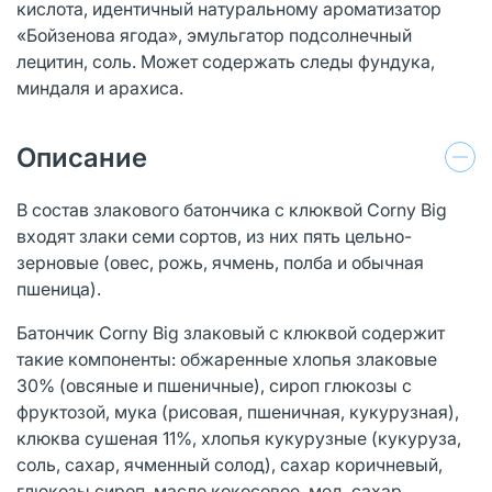
кислота, идентичный натуральному ароматизатор
«Бойзенова ягода», эмульгатор подсолнечный
лецитин, соль. Может содержать следы фундука,
миндаля и арахиса.
Описание
В состав злакового батончика с клюквой Corny Big
входят злаки семи сортов, из них пять цельно-
зерновые (овес, рожь, ячмень, полба и обычная
пшеница).
Батончик Соrny Big злаковый с клюквой содержит
такие компоненты: обжаренные хлопья злаковые
30% (овсяные и пшеничные), сироп глюкозы с
фруктозой, мука (рисовая, пшеничная, кукурузная),
клюква сушеная 11%, хлопья кукурузные (кукуруза,
соль, сахар, ячменный солод), сахар коричневый,
глюкозы сироп, масло кокосовое, мед, сахар,